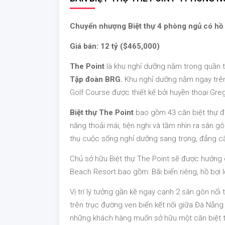
Chuyển nhượng Biệt thự 4 phòng ngủ có hồ bơ
Giá bán: 12 tỷ ($465,000)
The Point
là khu nghỉ dưỡng nằm trong quần t
Tập đoàn BRG.
Khu nghỉ dưỡng nằm ngay trên
Golf Course được thiết kế bởi huyền thoại Gr
Biệt thự The Point
bao gồm 43 căn biệt thự đư
năng thoải mái, tiện nghi và tầm nhìn ra sân
thụ cuộc sống nghỉ dưỡng sang trọng, đẳng c
Chủ sở hữu Biệt thự The Point sẽ được hưởng 
Beach Resort bao gồm: Bãi biển riêng, hồ bơi l
Vị trí lý tưởng gần kề ngay cạnh 2 sân gôn n
trên trục đường ven biển kết nối giữa Đà Nẵng 
những khách hàng muốn sở hữu một căn biệt th