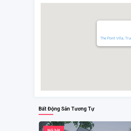
The Point Villa, 
Bất Động Sản Tương Tự
Nổi bật