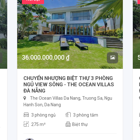
36.000.000.000 ₫
CHUYỂN NHƯỢNG BIỆT THỰ 3 PHÒNG
NGỦ VIEW SÔNG - THE OCEAN VILLAS
ĐÀ NẴNG
The Ocean Villas Da Nang, Truong Sa, Ngu
Hanh Son, Da Nang
3 phòng ngủ
3 phòng tắm
275 m²
Biệt thự