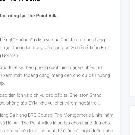
i riêng tại The Point Villa.
hể nghĩ dưỡng đa dịch vụ của Chủ đầu tư danh tiếng
 trục đường lăn bóng của sân gôn 36 hố nổi tiếng BRG
eg Norman.
ợc thiết kế theo phong cách hiện đại, với nhiều tính
 gôn xanh mát, thoáng đãng, mang đến cho cư dân hưởng
ấp.
các tiện ích và dịch vụ cao cấp tại Sheraton Grand
ớn, phòng tập GYM, khu vui chơi trẻ em ngoài trời….
ổi tiếng Da Nang BRG Course, The Montgomerie Links, nằm
và Hội An. The Point Villas là sự lựa chọn hàng đầu cho
ự có thể sử dụng linh hoạt để ở lâu dài, nghỉ dưỡng như