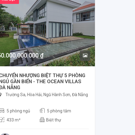
50.000.000.000 ₫
CHUYỂN NHƯỢNG BIỆT THỰ 5 PHÒNG
NGỦ GẦN BIỂN - THE OCEAN VILLAS
ĐÀ NẴNG
Trường Sa, Hòa Hải, Ngũ Hành Sơn, Đà Nẵng
5 phòng ngủ
5 phòng tắm
433 m²
Biệt thự