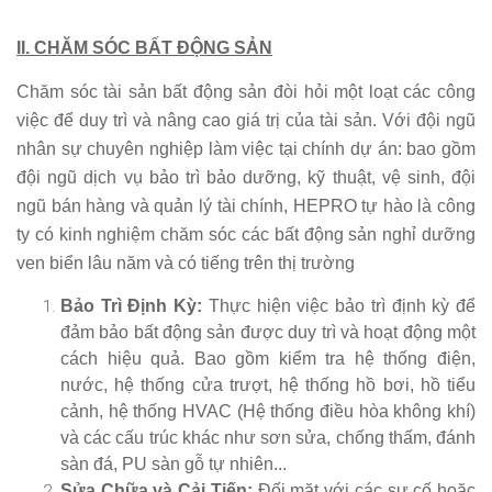
II. CHĂM SÓC BẤT ĐỘNG SẢN
Chăm sóc tài sản bất động sản đòi hỏi một loạt các công
việc để duy trì và nâng cao giá trị của tài sản. Với đội ngũ
nhân sự chuyên nghiệp làm việc tại chính dự án: bao gồm
đội ngũ dịch vụ bảo trì bảo dưỡng, kỹ thuật, vệ sinh, đội
ngũ bán hàng và quản lý tài chính, HEPRO tự hào là công
ty có kinh nghiệm chăm sóc các bất động sản nghỉ dưỡng
ven biển lâu năm và có tiếng trên thị trường
Bảo Trì Định Kỳ:
Thực hiện việc bảo trì định kỳ để
đảm bảo bất động sản được duy trì và hoạt động một
cách hiệu quả. Bao gồm kiểm tra hệ thống điện,
nước, hệ thống cửa trượt, hệ thống hồ bơi, hồ tiểu
cảnh, hệ thống HVAC (Hệ thống điều hòa không khí)
và các cấu trúc khác như sơn sửa, chống thấm, đánh
sàn đá, PU sàn gỗ tự nhiên...
Sửa Chữa và Cải Tiến:
Đối mặt với các sự cố hoặc