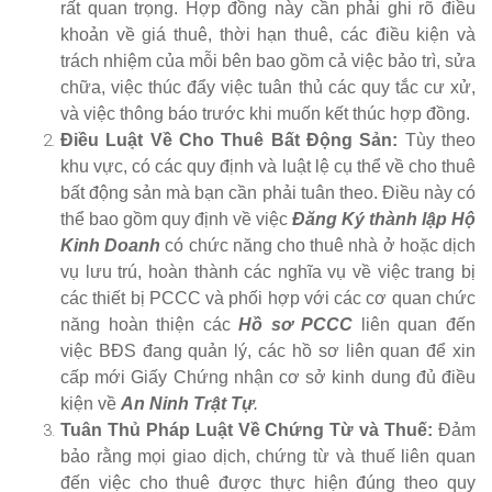
rất quan trọng. Hợp đồng này cần phải ghi rõ điều
khoản về giá thuê, thời hạn thuê, các điều kiện và
trách nhiệm của mỗi bên bao gồm cả việc bảo trì, sửa
chữa, việc thúc đẩy việc tuân thủ các quy tắc cư xử,
và việc thông báo trước khi muốn kết thúc hợp đồng.
Điều Luật Về Cho Thuê Bất Động Sản:
Tùy theo
khu vực, có các quy định và luật lệ cụ thể về cho thuê
bất động sản mà bạn cần phải tuân theo. Điều này có
thể bao gồm quy định về việc
Đăng Ký thành lập Hộ
Kinh Doanh
có chức năng cho thuê nhà ở hoặc dịch
vụ lưu trú, hoàn thành các nghĩa vụ về việc trang bị
các thiết bị PCCC và phối hợp với các cơ quan chức
năng hoàn thiện các
Hồ sơ PCCC
liên quan đến
việc BĐS đang quản lý, các hồ sơ liên quan để xin
cấp mới Giấy Chứng nhận cơ sở kinh dung đủ điều
kiện về
An Ninh Trật Tự
.
Tuân Thủ Pháp Luật Về Chứng Từ và Thuế:
Đảm
bảo rằng mọi giao dịch, chứng từ và thuế liên quan
đến việc cho thuê được thực hiện đúng theo quy