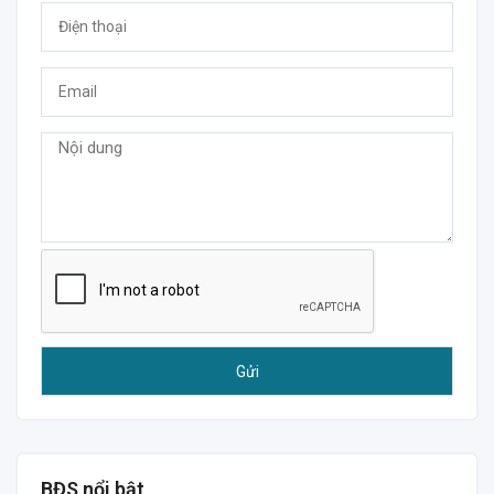
BĐS nổi bật