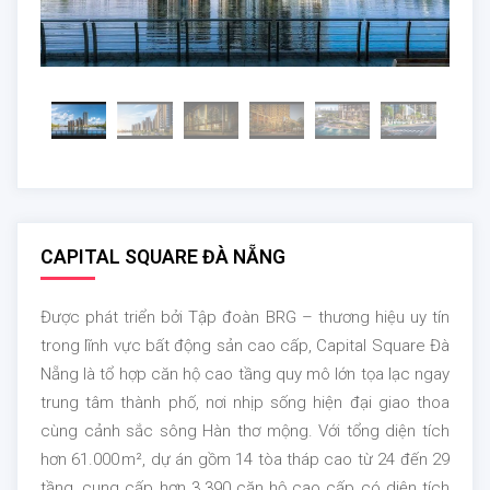
CAPITAL SQUARE ĐÀ NẴNG
Được phát triển bởi Tập đoàn BRG – thương hiệu uy tín
trong lĩnh vực bất động sản cao cấp, Capital Square Đà
Nẵng là tổ hợp căn hộ cao tầng quy mô lớn tọa lạc ngay
trung tâm thành phố, nơi nhịp sống hiện đại giao thoa
cùng cảnh sắc sông Hàn thơ mộng. Với tổng diện tích
hơn 61.000 m², dự án gồm 14 tòa tháp cao từ 24 đến 29
tầng, cung cấp hơn 3.390 căn hộ cao cấp có diện tích