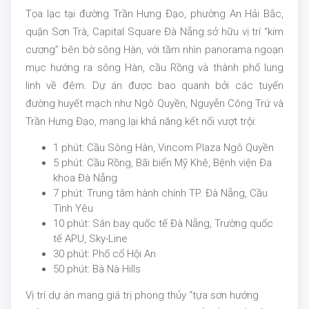
Tọa lạc tại đường Trần Hưng Đạo, phường An Hải Bắc,
quận Sơn Trà, Capital Square Đà Nẵng sở hữu vị trí “kim
cương” bên bờ sông Hàn, với tầm nhìn panorama ngoạn
mục hướng ra sông Hàn, cầu Rồng và thành phố lung
linh về đêm. Dự án được bao quanh bởi các tuyến
đường huyết mạch như Ngô Quyền, Nguyễn Công Trứ và
Trần Hưng Đạo, mang lại khả năng kết nối vượt trội:
1 phút: Cầu Sông Hàn, Vincom Plaza Ngô Quyền
5 phút: Cầu Rồng, Bãi biển Mỹ Khê, Bệnh viện Đa
khoa Đà Nẵng
7 phút: Trung tâm hành chính TP. Đà Nẵng, Cầu
Tình Yêu
10 phút: Sân bay quốc tế Đà Nẵng, Trường quốc
tế APU, Sky-Line
30 phút: Phố cổ Hội An
50 phút: Bà Nà Hills
Vị trí dự án mang giá trị phong thủy “tựa sơn hướng