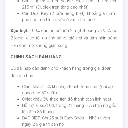
Căn Duplex & Penthouse: diện tích từ 138 đến
215 m² (Duplex trên tầng cao nhất)
Căn Dual Key (2 cửa riêng biệt): khoảng 97,7 m²,
phù hợp mô hình ở vừa ở vừa cho thuê
Đặc biệt:
100% căn hộ sở hữu 2 mặt thoáng và 95% có
2 logia, giúp tối ưu ánh sáng, gió trời và tầm nhìn sông
Hàn cho mọi không gian sống .
CHÍNH SÁCH BÁN HÀNG
Ưu đãi hấp dẫn dành cho khách hàng trong giai đoạn
đầu mở bán:
Chiết khấu 15% khi chọn thanh toán sớm (chỉ áp
dụng cho 50 suất)
Chiết khấu 3% theo tiến độ thanh toán linh hoạt
Hỗ trợ lãi suất 0% trong 24 tháng – Ân hạn nợ gốc
lên đến 36 tháng
ĐẶC BIỆT: Chỉ 25 suất Early Birds – Nhận thêm
ngay 2% giá trị căn hộ