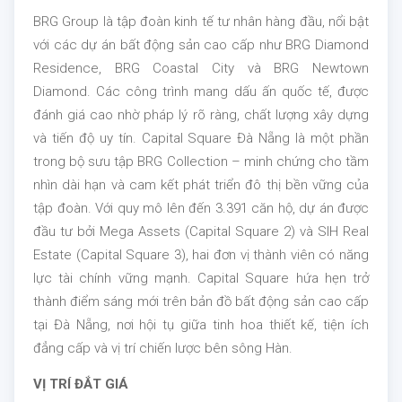
BRG Group là tập đoàn kinh tế tư nhân hàng đầu, nổi bật
với các dự án bất động sản cao cấp như BRG Diamond
Residence, BRG Coastal City và BRG Newtown
Diamond. Các công trình mang dấu ấn quốc tế, được
đánh giá cao nhờ pháp lý rõ ràng, chất lượng xây dựng
và tiến độ uy tín. Capital Square Đà Nẵng là một phần
trong bộ sưu tập BRG Collection – minh chứng cho tầm
nhìn dài hạn và cam kết phát triển đô thị bền vững của
tập đoàn. Với quy mô lên đến 3.391 căn hộ, dự án được
đầu tư bởi Mega Assets (Capital Square 2) và SIH Real
Estate (Capital Square 3), hai đơn vị thành viên có năng
lực tài chính vững mạnh. Capital Square hứa hẹn trở
thành điểm sáng mới trên bản đồ bất động sản cao cấp
tại Đà Nẵng, nơi hội tụ giữa tinh hoa thiết kế, tiện ích
đẳng cấp và vị trí chiến lược bên sông Hàn.
VỊ TRÍ ĐẮT GIÁ