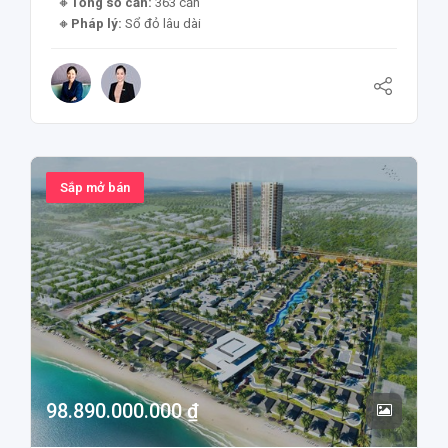
Tổng số căn:
363 căn
Pháp lý:
Sổ đỏ lâu dài
Sắp mở bán
98.890.000.000 ₫