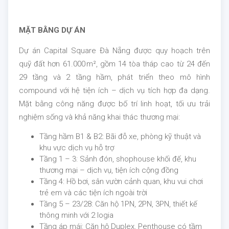
MẶT BẰNG DỰ ÁN
Dự án Capital Square Đà Nẵng được quy hoạch trên
quỹ đất hơn 61.000 m², gồm 14 tòa tháp cao từ 24 đến
29 tầng và 2 tầng hầm, phát triển theo mô hình
compound với hệ tiện ích – dịch vụ tích hợp đa dạng.
Mặt bằng công năng được bố trí linh hoạt, tối ưu trải
nghiệm sống và khả năng khai thác thương mại:
Tầng hầm B1 & B2: Bãi đỗ xe, phòng kỹ thuật và
khu vực dịch vụ hỗ trợ
Tầng 1 – 3: Sảnh đón, shophouse khối đế, khu
thương mại – dịch vụ, tiện ích cộng đồng
Tầng 4: Hồ bơi, sân vườn cảnh quan, khu vui chơi
trẻ em và các tiện ích ngoài trời
Tầng 5 – 23/28: Căn hộ 1PN, 2PN, 3PN, thiết kế
thông minh với 2 logia
Tầng áp mái: Căn hộ Duplex, Penthouse có tầm