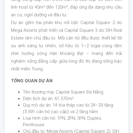
linh hoạt từ 45m² đến 120m², đáp ứng đa dạng nhu cầu
an cư, nghỉ dưỡng và đầu tư.
Dự án gồm hai phân khu nổi bật: Capital Square 2 do
Mega Assets phát triển và Capital Square 3 do SIH Real
Estate làm chủ đầu tư. Mỗi căn hộ đều được thiết kế tối
ưu ánh sáng tự nhiên, sở hữu từ 1–2 logia cùng tầm
nhìn hướng sông Hàn khoáng đạt – mang đến trải
nghiệm sống đẳng cấp giữa lòng đô thị đáng sống bậc
nhất miền Trung.
TỔNG QUAN DỰ ÁN
Tên thương mại: Capital Square Đà Nẵng
Diện tích dự án: 61.370 m²
Quy mô dự án: 14 tòa tháp cao từ 24–29 tầng
(3.391 căn hộ cao cấp) và 2 tầng hầm
Loại hình căn hộ: 1PN, 2PN, 3PN, Duplex,
Penthouse
Chủ đầu tư: Mega Assets (Capital Square 2), SIH