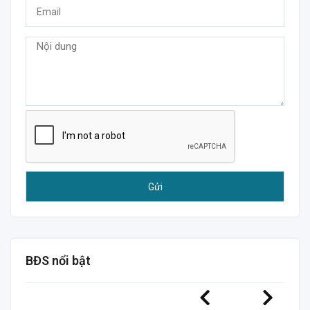
BĐS nổi bật