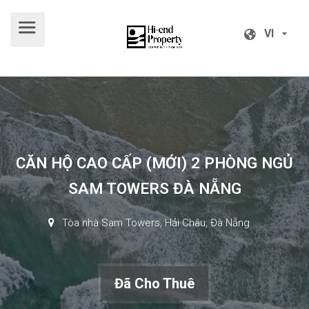
VI
VI
CĂN HỘ CAO CẤP (MỚI) 2 PHÒNG NGỦ
SAM TOWERS ĐÀ NẴNG
Tòa nhà Sam Towers, Hải Châu, Đà Nẵng
Đã Cho Thuê