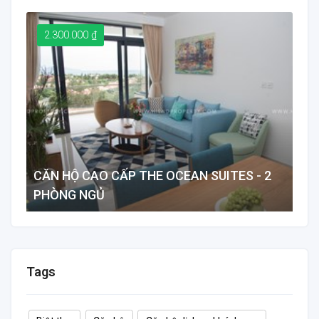
2.300.000 ₫
2
CĂN HỘ CAO CẤP THE OCEAN SUITES - 2
BI
PHÒNG NGỦ
NẴ
88 m²
2
2
7
Tags