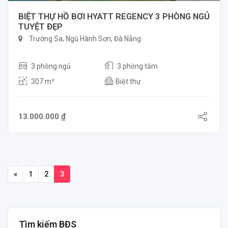
BIỆT THỰ HỒ BƠI HYATT REGENCY 3 PHÒNG NGỦ
TUYỆT ĐẸP
Trường Sa, Ngũ Hành Sơn, Đà Nẵng
3 phòng ngủ
3 phòng tắm
307 m²
Biệt thự
13.000.000 ₫
«
1
2
3
Tìm kiếm BĐS