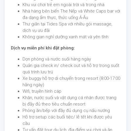
Khu vui chơi trẻ em ngoài trời và trong nhà
Nhà hàng bên biển The Nếp và White Caps bar với
đa dạng ẩm thực, thức uống Á-Âu
Thư giãn tại Tides Spa với nhiều gói massage,
dịch vụ ưu đãi
Không gian nghỉ dưỡng xanh mát và yên tĩnh
Dịch vụ miễn phí khi đặt phòng:
Dọn phòng và nước suối hàng ngày
Quản gia check in/ check out và hỗ trợ trong suốt
quá trình lưu trú
Xe buggy hỗ trợ di chuyển trong resort (8:00-17:00
hằng ngày)
Wifi, truyền hình cáp
Khăn, nước suối và vật dụng cá nhân được trang
bị đầy đủ theo tiêu chuẩn resort
Phòng ăn/bếp với đầy đủ dụng cụ nấu nướng
Hỗ trợ setup các buổi tiệc/ lễ tết khi được yêu
cầu
Tư vấn đặt tour du lịch, địa điểm vui chơi và ăn