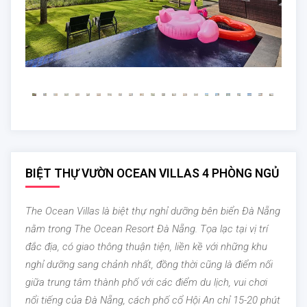
BIỆT THỰ VƯỜN OCEAN VILLAS 4 PHÒNG NGỦ
The Ocean Villas là biệt thự nghỉ dưỡng bên biển Đà Nẵng
nằm trong The Ocean Resort Đà Nẵng. Tọa lạc tại vị trí
đắc địa, có giao thông thuận tiện, liền kề với những khu
nghỉ dưỡng sang chảnh nhất, đồng thời cũng là điểm nối
giữa trung tâm thành phố với các điểm du lịch, vui chơi
nổi tiếng của Đà Nẵng, cách phố cổ Hội An chỉ 15-20 phút