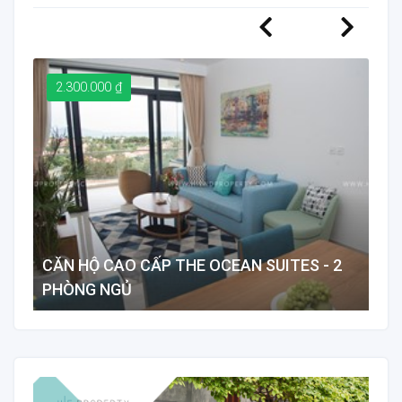
2.300.000 ₫
2
CĂN HỘ CAO CẤP THE OCEAN SUITES - 2
BI
PHÒNG NGỦ
NẴ
88 m²
2
2
7