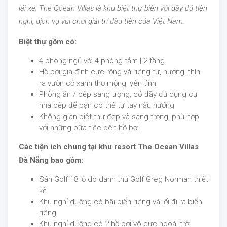
lái xe. The Ocean Villas là khu biệt thự biển với đầy đủ tiện
nghi, dịch vụ vui chơi giải trí đầu tiên của Việt Nam.
Biệt thự gồm có:
4 phòng ngủ với 4 phòng tắm | 2 tầng
Hồ bơi gia đình cực rộng và riêng tư, hướng nhìn
ra vườn cỏ xanh thơ mộng, yên tĩnh
Phòng ăn / bếp sang trọng, có đầy đủ dụng cụ
nhà bếp để bạn có thể tự tay nấu nướng
Không gian biệt thự đẹp và sang trọng, phù hợp
với những bữa tiệc bên hồ bơi.
Các tiện ích chung tại khu resort The Ocean Villas
Đà Nẵng bao gồm:
Sân Golf 18 lỗ do danh thủ Golf Greg Norman thiết
kế
Khu nghỉ dưỡng có bãi biển riêng và lối đi ra biển
riêng
Khu nghỉ dưỡng có 2 hồ bơi vô cực ngoài trời