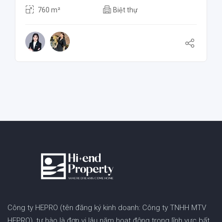
760 m²
Biệt thự
Công ty HEPRO (tên đăng ký kinh doanh: Công ty TNHH MTV
HEPRO), tự hào là đơn vị lâu năm hoạt động trong lĩnh vực bất