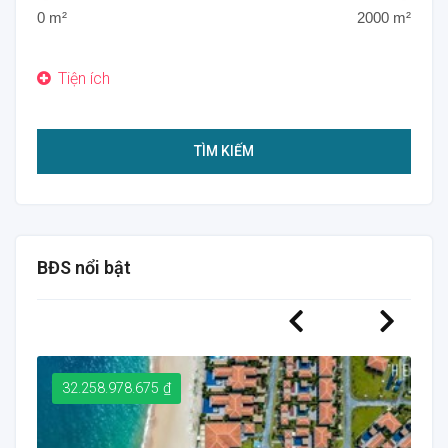
TÌM KIẾM
BĐS nổi bật
32.258.978.675 ₫
3