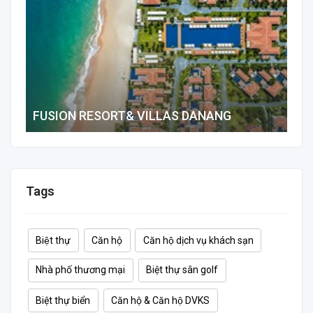
FUSION RESORT& VILLAS DANANG
2 B
484 m²
2
2
8
Tags
Biệt thự
Căn hộ
Căn hộ dịch vụ khách sạn
Nhà phố thương mại
Biệt thự sân golf
Biệt thự biển
Căn hộ & Căn hộ DVKS